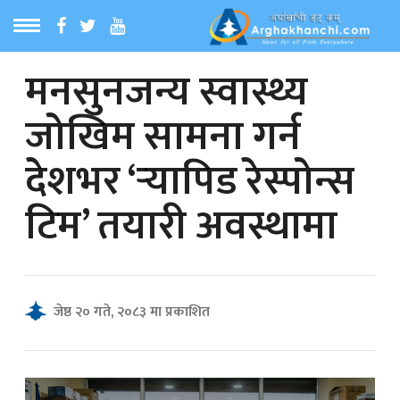
मनसुनजन्य स्वास्थ्य
ठ
MENU
जोखिम सामना गर्न
बारेमा
देशभर ‘र्‍यापिड रेस्पोन्स
ा समाचार
टिम’ तयारी अवस्थामा
रिय समाचार
का समाचार
जेष्ठ २० गते, २०८३ मा प्रकाशित
 समाचार
्य