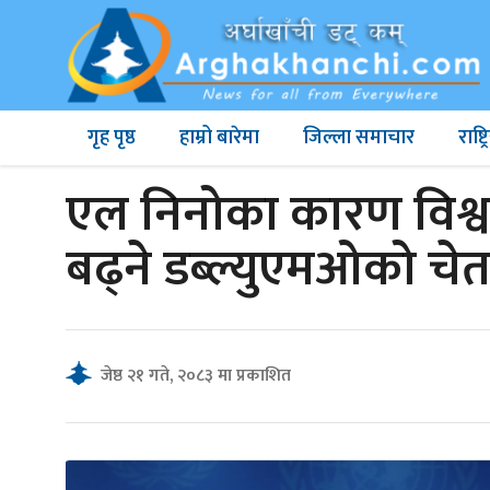
गृह पृष्ठ
हाम्रो बारेमा
जिल्ला समाचार
राष्
एल निनोका कारण विश
बढ्ने डब्ल्युएमओको चे
जेष्ठ २१ गते, २०८३ मा प्रकाशित