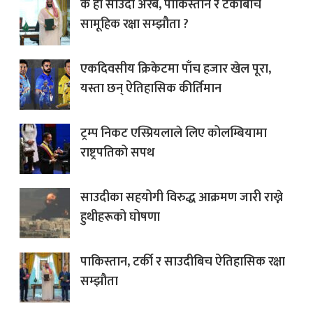
के हो साउदी अरब, पाकिस्तान र टर्कीबीच
सामूहिक रक्षा सम्झौता ?
एकदिवसीय क्रिकेटमा पाँच हजार खेल पूरा,
यस्ता छन् ऐतिहासिक कीर्तिमान
ट्रम्प निकट एस्प्रियलाले लिए कोलम्बियामा
राष्ट्रपतिको सपथ
साउदीका सहयोगी विरुद्ध आक्रमण जारी राख्ने
हुथीहरूको घोषणा
पाकिस्तान, टर्की र साउदीबिच ऐतिहासिक रक्षा
सम्झौता