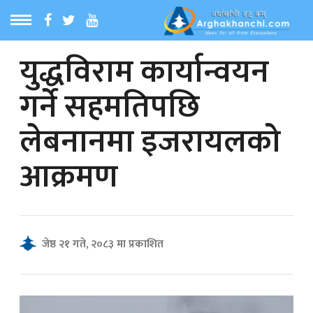
युद्धविराम कार्यान्वयन
ठ
MENU
गर्ने सहमतिपछि
बारेमा
लेबनानमा इजरायलको
ा समाचार
आक्रमण
रिय समाचार
का समाचार
जेष्ठ २१ गते, २०८३ मा प्रकाशित
 समाचार
्य