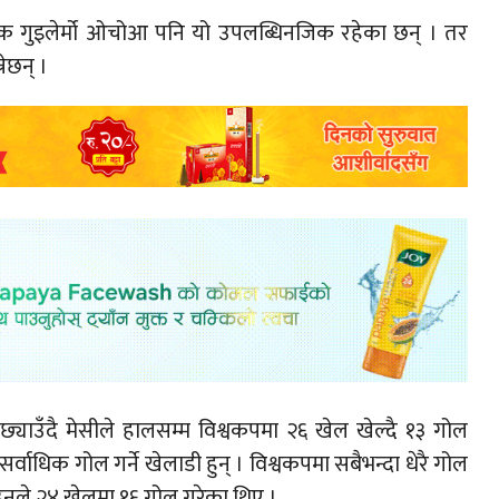
रक्षक गुइलेर्मो ओचोआ पनि यो उपलब्धिनजिक रहेका छन् । तर
नेछन् ।
छ्याउँदै मेसीले हालसम्म विश्वकपमा २६ खेल खेल्दै १३ गोल
र्वाधिक गोल गर्ने खेलाडी हुन् । विश्वकपमा सबैभन्दा धेरै गोल
। उनले २४ खेलमा १६ गोल गरेका थिए ।