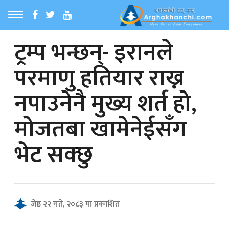
ट्रम्प भन्छन्- इरानले
ठ
MENU
परमाणु हतियार राख्न
बारेमा
नपाउनेनै मुख्य शर्त हो,
ा समाचार
मोजतबा खामेनेईसँग
रिय समाचार
भेट सक्छु
का समाचार
 समाचार
जेष्ठ २२ गते, २०८३ मा प्रकाशित
्य