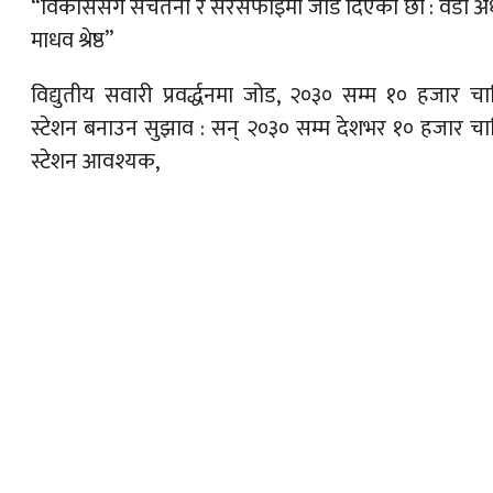
“विकाससँगै सचेतना र सरसफाइमा जोड दिएका छौं : वडा अध्
माधव श्रेष्ठ”
विद्युतीय सवारी प्रवर्द्धनमा जोड, २०३० सम्म १० हजार चार
स्टेशन बनाउन सुझाव : सन् २०३० सम्म देशभर १० हजार चार
स्टेशन आवश्यक,