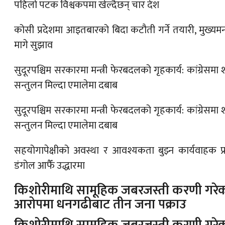
पहिलो पटक विश्वकपमा खेल्दैछन् चार देश
कोसी प्रदेशमा आइतबारको बिदा कटौती गर्ने तयारी, मुख्यमन्त्
मागे सुझाव
सुदूरपश्चिम सरकारमा मन्त्री फेरबदलको गृहकार्य: कांग्रेसमा 
सन्तुलन मिल्दा एमालेमा दबाब
सुदूरपश्चिम सरकारमा मन्त्री फेरबदलको गृहकार्य: कांग्रेसमा 
सन्तुलन मिल्दा एमालेमा दबाब
सहयोगापेक्षीको अवस्था र आवश्यकता बुझ्न कार्यवाहक प्
डंगोल आफैँ उद्धारमा
किशोरीमाथि सामूहिक जबरजस्ती करणी गरे
आरोपमा धनगढीबाट तीन जना पक्राउ
किशोरीमाथि सामूहिक जबरजस्ती करणी गरे