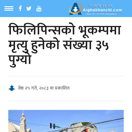
फिलिपिन्सको भूकम्पमा
ठ
MENU
मृत्यु हुनेको संख्या ३५
बारेमा
पुग्यो
ा समाचार
रिय समाचार
जेष्ठ २५ गते, २०८३ मा प्रकाशित
का समाचार
 समाचार
्य