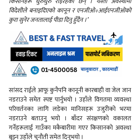
किसानहरू धुरुधुरु रोइरहेका छन् । यस्तो अवस्थामा
विदेशीले बनाइदिएको कानून र एनजीओ÷आईएनजीओको
कुरा सुनेर जनतालाई पीडा दिनु हुँदैन ।’
सांसद राईले आफू कुनैपनि कानूनी कारबाही वा जेल जान
नडराउने समेत स्पष्ट पार्नुभयो । उहाँले विगतमा व्यवस्था
परिवर्तनका लागि लडेका मानिसहरू उजुरीको भरमा
नडराउने बताउनु भयो । बाँदर संरक्षणको वकालत
गर्नेहरूलाई गाउँका मकैबारीमा गएर किसानको अवस्था
बुझ्न उहाँले चुनौती समेत दिनुभयो ।