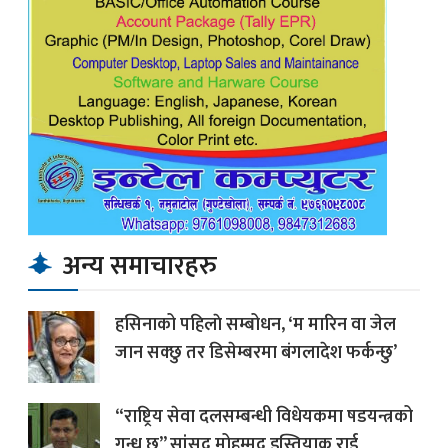
अन्य समाचारहरु
हसिनाको पहिलाे सम्बोधन, ‘म मारिन वा जेल
जान सक्छु तर डिसेम्बरमा बंगलादेश फर्कन्छु’
“राष्ट्रिय सेवा दलसम्बन्धी विधेयकमा षडयन्त्रको
गन्ध छ” सांसद मोहम्मद इस्तियाक राई