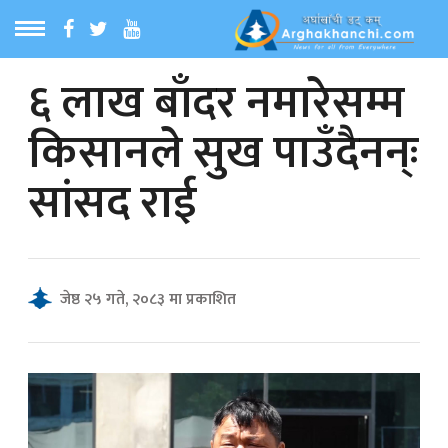
६ लाख बाँदर नमारेसम्म
ठ
MENU
किसानले सुख पाउँदैनन्ः
बारेमा
सांसद राई
ा समाचार
रिय समाचार
जेष्ठ २५ गते, २०८३ मा प्रकाशित
का समाचार
 समाचार
्य