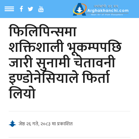
फिलिपिन्समा
ठ
MENU
शक्तिशाली भूकम्पपछि
बारेमा
जारी सुनामी चेतावनी
ा समाचार
इण्डोनेसियाले फिर्ता
रिय समाचार
लियो
का समाचार
 समाचार
जेष्ठ २६ गते, २०८३ मा प्रकाशित
्य