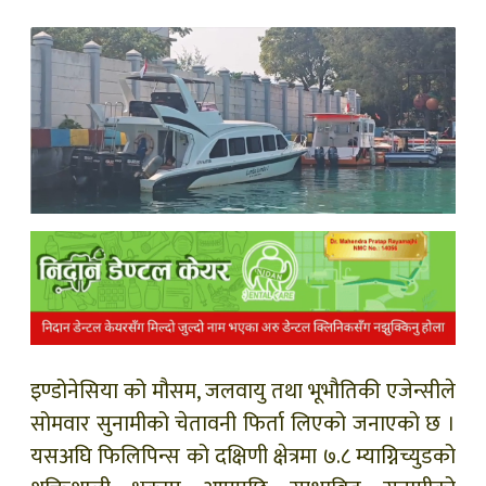
क
ish News
इण्डोनेसिया को मौसम, जलवायु तथा भूभौतिकी एजेन्सीले
सो
मवार सुनामीको चेतावनी फिर्ता लिएको जनाएको छ ।
यसअघि फिलिपिन्स को दक्षिणी क्षेत्रमा ७.८ म्याग्निच्युडको