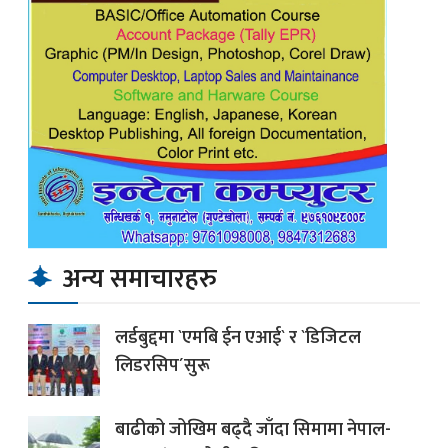
अन्य समाचारहरु
लर्डबुद्दमा `एमबि ईन एआई` र `डिजिटल
लिडरसिप´सुरू
बाढीको जोखिम बढ्दै जाँदा सिमामा नेपाल-