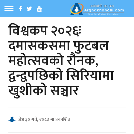
विश्वकप २०२६ः
ठ
MENU
दमासकसमा फुटबल
बारेमा
महोत्सवको रौनक,
ा समाचार
द्वन्द्वपछिको सिरियामा
रिय समाचार
खुशीको सञ्चार
का समाचार
 समाचार
जेष्ठ ३० गते, २०८३ मा प्रकाशित
्य