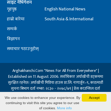
साइट नेभिगेशन
गृहपृष्ठ
English National News
हाम्रो बारेमा
South Asia & International
सम्पर्क
बिज्ञापन
समाचार पठाउनुहोस्
Arghakhanchi.Com "News For All From Everywhere" |
Established on 11 August 2006. सर्वाधिकार अर्घाखाँची डट्कममा
सुरक्षित रहनेछ। अर्घाखाँची मिडिया हाउस प्रा.लि. नागार्जुन–९, काठमाडौं
सुचना बिभाग दर्ता नम्बर: २८३० - २०७८/७९ | प्रेस काउन्सिल दर्ता
नम्बर: १३२ / २०७३-०४-२१ | जिप्रका सि- नम्बर: ७, दर्ता नम्बर
We use cookies to enhance your experience. By
Accept
७-०६७-६८
continuing to visit this site you agree to our use
Powered By:
Best Nepal
of cookies.
More info