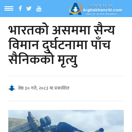
भारतको असममा सैन्य
ठ
MENU
विमान दुर्घटनामा पाँच
बारेमा
सैनिकको मृत्यु
ा समाचार
रिय समाचार
जेष्ठ ३० गते, २०८३ मा प्रकाशित
का समाचार
 समाचार
्य