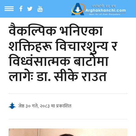
वैकल्पिक भनिएका
ठ
MENU
शक्तिहरू विचारशुन्य र
बारेमा
विध्वंसात्मक बाटोमा
ा समाचार
लागेः डा. सीके राउत
रिय समाचार
का समाचार
जेष्ठ ३० गते, २०८३ मा प्रकाशित
 समाचार
्य