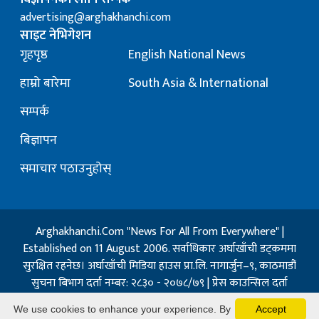
advertising@arghakhanchi.com
साइट नेभिगेशन
गृहपृष्ठ
English National News
हाम्रो बारेमा
South Asia & International
सम्पर्क
बिज्ञापन
समाचार पठाउनुहोस्
Arghakhanchi.Com "News For All From Everywhere" |
Established on 11 August 2006. सर्वाधिकार अर्घाखाँची डट्कममा
सुरक्षित रहनेछ। अर्घाखाँची मिडिया हाउस प्रा.लि. नागार्जुन–९, काठमाडौं
सुचना बिभाग दर्ता नम्बर: २८३० - २०७८/७९ | प्रेस काउन्सिल दर्ता
नम्बर: १३२ / २०७३-०४-२१ | जिप्रका सि- नम्बर: ७, दर्ता नम्बर
We use cookies to enhance your experience. By
Accept
७-०६७-६८