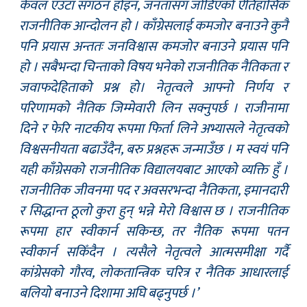
केवल एउटा संगठन होइन, जनतासँग जोडिएको ऐतिहासिक
राजनीतिक आन्दोलन हो । काँग्रेसलाई कमजोर बनाउने कुनै
पनि प्रयास अन्ततः जनविश्वास कमजोर बनाउने प्रयास पनि
हो । सबैभन्दा चिन्ताको विषय भनेको राजनीतिक नैतिकता र
जवाफदेहिताको प्रश्न हो। नेतृत्वले आफ्नो निर्णय र
परिणामको नैतिक जिम्मेवारी लिन सक्नुपर्छ । राजीनामा
दिने र फेरि नाटकीय रूपमा फिर्ता लिने अभ्यासले नेतृत्वको
विश्वसनीयता बढाउँदैन, बरु प्रश्नहरू जन्माउँछ । म स्वयं पनि
यही काँग्रेसको राजनीतिक विद्यालयबाट आएको व्यक्ति हुँ ।
राजनीतिक जीवनमा पद र अवसरभन्दा नैतिकता, इमानदारी
र सिद्धान्त ठूलो कुरा हुन् भन्ने मेरो विश्वास छ । राजनीतिक
रूपमा हार स्वीकार्न सकिन्छ, तर नैतिक रूपमा पतन
स्वीकार्न सकिँदैन । त्यसैले नेतृत्वले आत्मसमीक्षा गर्दै
कांग्रेसको गौरव, लोकतान्त्रिक चरित्र र नैतिक आधारलाई
बलियो बनाउने दिशामा अघि बढ्नुपर्छ ।’