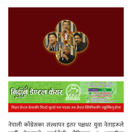
क
ish News
नेपाली काँग्रेसका संस्थापन इतर पक्षधर युवा नेताहरूले