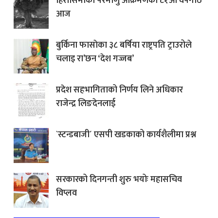
हिरोसिमाको परमाणु आक्रमणको ८१औँ वर्षगाँठ
आज
बुर्किना फासाेका ३८ बर्षिया राष्ट्रपति ट्राउरोले
चलाइ रा’छन ‘देश गज्जब’
प्रदेश सहभागिताको निर्णय लिने अधिकार
राजेन्द्र लिङदेनलाई
`स्टन्डबाजी´ एसपी खडकाको कार्यशैलीमा प्रश्न
सरकारको दिनगन्ती शुरु भयोः महासचिव
विप्लव