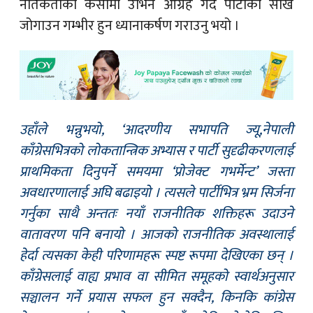
नैतिकताको कसीमा उभिन आग्रह गर्दै पार्टीको साख
जोगाउन गम्भीर हुन ध्यानाकर्षण गराउनु भयो ।
उहाँले भन्नुभयो, ‘आदरणीय सभापति ज्यू,नेपाली
काँग्रेसभित्रको लोकतान्त्रिक अभ्यास र पार्टी सुदृढीकरणलाई
प्राथमिकता दिनुपर्ने समयमा ‘प्रोजेक्ट गभर्मेन्ट’ जस्ता
अवधारणालाई अघि बढाइयो । त्यसले पार्टीभित्र भ्रम सिर्जना
गर्नुका साथै अन्ततः नयाँ राजनीतिक शक्तिहरू उदाउने
वातावरण पनि बनायो । आजको राजनीतिक अवस्थालाई
हेर्दा त्यसका केही परिणामहरू स्पष्ट रूपमा देखिएका छन् ।
काँग्रेसलाई वाह्य प्रभाव वा सीमित समूहको स्वार्थअनुसार
सञ्चालन गर्ने प्रयास सफल हुन सक्दैन, किनकि कांग्रेस