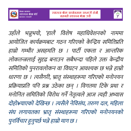
उहाँले भन्नुभयो, ‘हालै विशेष महाधिवेशनको नाममा
आयोजित कार्यक्रमबाट गठन गरिएको केन्द्रिय समितिप्रति
हाम्रो गम्भीर असहमति छ । पार्टी एकता र आन्तरिक
लोकतन्त्रलाई सुदृढ बनाउन सबैभन्दा पहिले उक्त केन्द्रीय
समितिको पुनरावलोकन वा विघटन आवश्यक छ भन्ने हाम्रो
धारणा छ । त्यसैगरी, भ्रातृ संस्थाहरूमा गरिएको मनोनयन
प्रक्रियाप्रति पनि प्रश्न उठेका छन् । विगतमा टिके प्रथा र
मनोनित समितिको विरोध गर्ने नेतृत्वले आज त्यही अभ्यास
दोहो¥याएको देखिन्छ । त्यसैले नेविसंघ, तरुण दल, महिला
संघ लगायतका भ्रातृ संस्थाहरूमा गरिएको मनोनयनको
पुनर्विचार हुनुपर्छ भन्ने हाम्रो माग छ ।