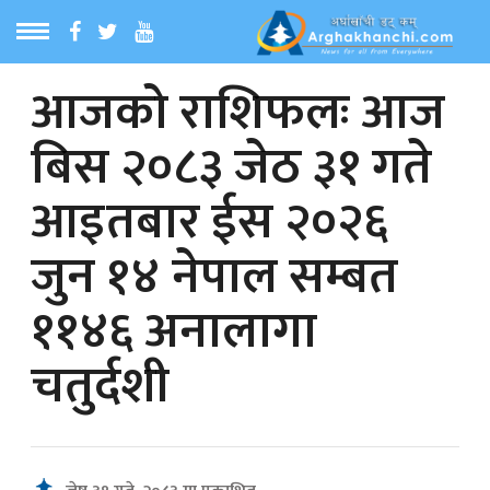
आजको राशिफलः आज
ठ
MENU
बिस २०८३ जेठ ३१ गते
बारेमा
आइतबार ईस २०२६
ा समाचार
जुन १४ नेपाल सम्बत
रिय समाचार
११४६ अनालागा
का समाचार
चतुर्दशी
 समाचार
्य