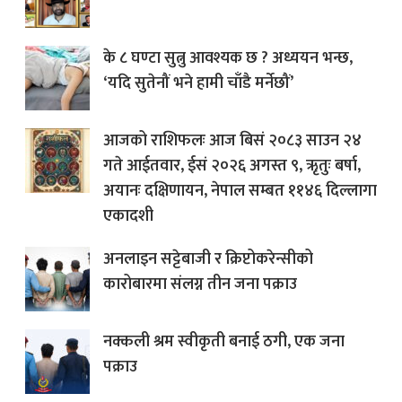
के ८ घण्टा सुत्नु आवश्यक छ ? अध्ययन भन्छ,
‘यदि सुतेनौं भने हामी चाँडै मर्नेछौं’
आजको राशिफलः आज बिसं २०८३ साउन २४
गते आईतवार, ईसं २०२६ अगस्त ९, ऋृतुः बर्षा,
अयानः दक्षिणायन, नेपाल सम्बत ११४६ दिल्लागा
एकादशी
अनलाइन सट्टेबाजी र क्रिप्टोकरेन्सीको
कारोबारमा संलग्न तीन जना पक्राउ
नक्कली श्रम स्वीकृती बनाई ठगी, एक जना
पक्राउ