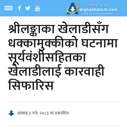
श्रीलङ्काका खेलाडीसँग
ठ
MENU
धक्कामुक्कीको घटनामा
बारेमा
सूर्यवंशीसहितका
ा समाचार
खेलाडीलाई कारवाही
रिय समाचार
सिफारिस
का समाचार
 समाचार
आषाढ़ ३ गते, २०८३ मा प्रकाशित
्य