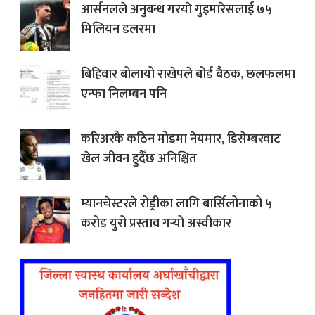
आर्सनलले अनुबन्ध गरयाे गुइमारेसलाई ७५
मिलियन डलरमा
बिहिवार बोलायो राखेपले बोर्ड बैठक, छलफलमा
एन्फा निलम्बन पनि
करिअरकै कठिन मोडमा नेयमार, डिसेम्बरवाट
खेल जीवन हुदैँछ अनिश्चित
म्यानचेस्टरले रोड्रीका लागि बार्सिलोनाको ५
करोड युरो प्रस्ताव गर्‍यो अस्वीकार