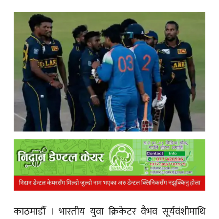
क
ish News
काठमाडौँ
। भारतीय युवा क्रिकेटर वैभव सूर्यवंशीमाथि