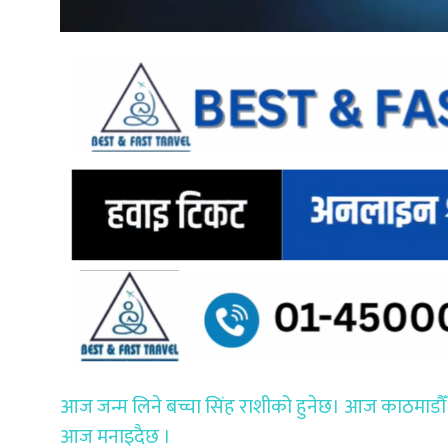
आज जन्म लिने बच्चा सिंह राशीको हुनेछ। आज काठमाडौँ 
आज मनाइदैछ ।