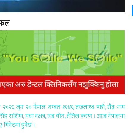
िफल
६ जुन २० नेपाल सम्बत ११४६ तछलाथ्व षष्ठी, रौद्र नाम
रमा सिंह राशिमा, मघा नक्षत्र, वज्र योग, तैतिल करण । आज नेपालमा
 ३ मिनेटमा हुनेछ ।