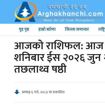
गृह पृष्ठ
हाम्रो बारेमा
जिल्ला समाचार
राष्
आजको राशिफल: आज ब
शनिबार ईस २०२६ जुन 
तछलाथ्व षष्ठी
आषाढ़ ६ गते, २०८३ मा प्रकाशित