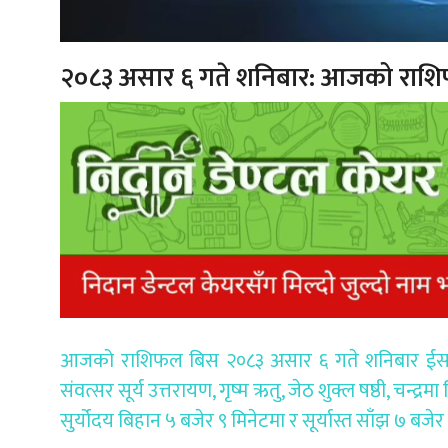
२०८३ असार ६ गते शनिबार: आजको राश
आजको राशिफल बिस २०८३ असार ६ गते शनिबार ईस २०२
संवत्सर सूर्य उत्तरायण, गृष्म ऋतु, जेठ शुक्ल षष्ठी, चन्द्
सुर्योदय बिहान ५ बजेर ९ मिनेटमा र सूर्यास्त साँझ ७ बजेर