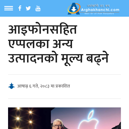
आइफोनसहित
ठ
MENU
एप्पलका अन्य
बारेमा
उत्पादनको मूल्य बढ्ने
ा समाचार
रिय समाचार
आषाढ़ ६ गते, २०८३ मा प्रकाशित
का समाचार
 समाचार
्य