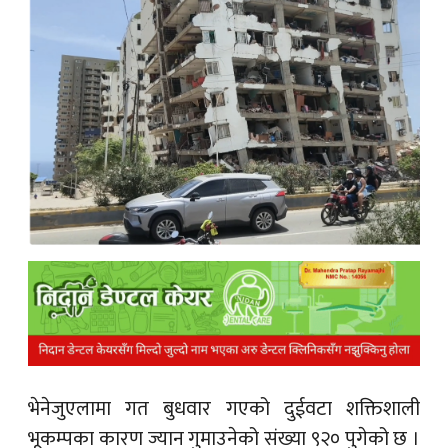
क
ish News
भेनेजुएलामा गत बुधवार गएको दुईवटा शक्तिशाली
भूक
म्पका कारण ज्यान गुमाउनेको संख्या ९२० पुगेको छ ।