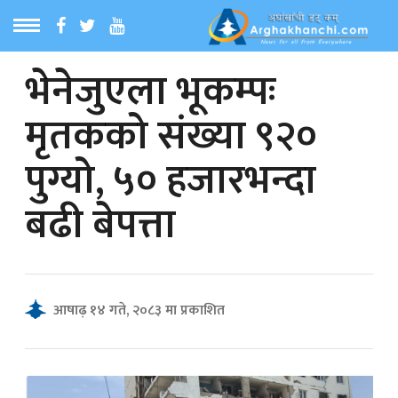
भेनेजुएला भूकम्पः
ठ
MENU
मृतकको संख्या ९२०
बारेमा
पुग्यो, ५० हजारभन्दा
ा समाचार
बढी बेपत्ता
रिय समाचार
का समाचार
आषाढ़ १४ गते, २०८३ मा प्रकाशित
 समाचार
्य