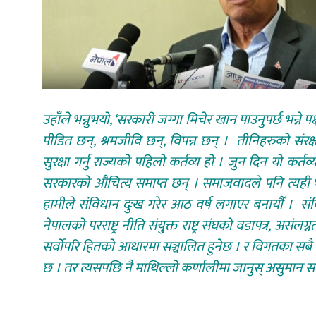
उहाँले भन्नुभयो, ‘सरकारी जग्गा मिचेर खान पाउनुपर्छ भन्ने प
पीडित छन्, श्रमजीवि छन्, विपन्न छन् । तीनिहरुको संरक
सुरक्षा गर्नु राज्यको पहिलो कर्तव्य हो । जुन दिन यो कर्तव्यबा
सरकारको औचित्य समाप्त छन् । समाजवादले पनि त्यही भन
हामीले संविधान दुःख गरेर आठ वर्ष लगाएर बनायौँ । सं
नेपालको परराष्ट्र नीति संयु्क्त राष्ट्र संघको वडापत्र, असं
सर्वोपरि हितको आधारमा सञ्चालित हुनेछ । र विगतका सबै 
छ । तर त्यसपछि नै माथिल्लो कर्णालीमा जानुस् असुमान सन