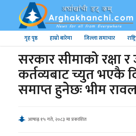
गृह पृष्ठ
हाम्रो बारेमा
जिल्ला समाचार
राष्
सरकार सीमाको रक्षा र ज
कर्तव्यबाट च्युत भएक
समाप्त हुनेछः भीम राव
आषाढ़ १५ गते, २०८३ मा प्रकाशित