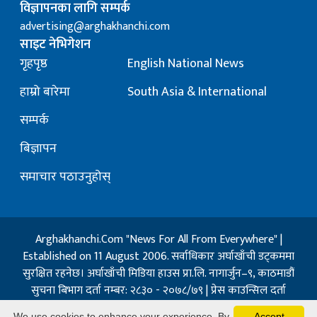
विज्ञापनका लागि सम्पर्क
advertising@arghakhanchi.com
साइट नेभिगेशन
गृहपृष्ठ
English National News
हाम्रो बारेमा
South Asia & International
सम्पर्क
बिज्ञापन
समाचार पठाउनुहोस्
Arghakhanchi.Com "News For All From Everywhere" |
Established on 11 August 2006. सर्वाधिकार अर्घाखाँची डट्कममा
सुरक्षित रहनेछ। अर्घाखाँची मिडिया हाउस प्रा.लि. नागार्जुन–९, काठमाडौं
सुचना बिभाग दर्ता नम्बर: २८३० - २०७८/७९ | प्रेस काउन्सिल दर्ता
नम्बर: १३२ / २०७३-०४-२१ | जिप्रका सि- नम्बर: ७, दर्ता नम्बर
We use cookies to enhance your experience. By
Accept