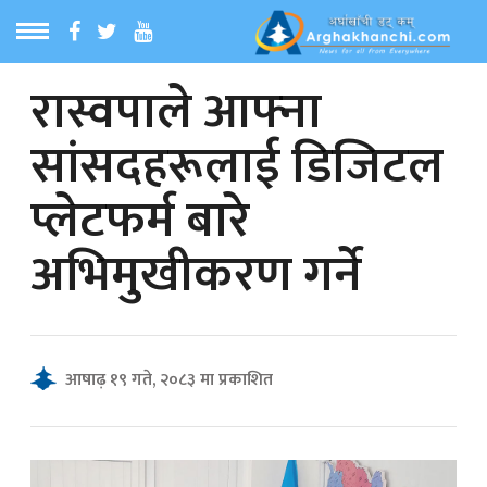
रास्वपाले आफ्ना
ठ
MENU
सांसदहरूलाई डिजिटल
बारेमा
प्लेटफर्म बारे
ा समाचार
अभिमुखीकरण गर्ने
रिय समाचार
का समाचार
आषाढ़ १९ गते, २०८३ मा प्रकाशित
 समाचार
्य