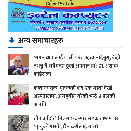
अन्य समाचारहरु
‘गगन थापालाई गाली गरेर महत्व नदिनुस्, केही
नभन्नु नै सबैभन्दा ठूलो अपमान हो’: डा. शशांक
कोईराला
कप्तानगञ्जका मृतककाे शब एक साता देखी
अस्पतालमा, असहयोग गरेकाे भन्दै ४ दलको
आपत्ति
तीन वर्षदेखि निजगढ-धन्सार सडक खण्डमा छ
‘मृत्युको पासो’, छैन कसैलाइ चासाे