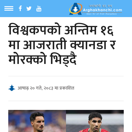
विश्वकपको अन्तिम १६
ठ
MENU
मा आजराती क्यानडा र
बारेमा
मोरक्को भिड्दै
ा समाचार
रिय समाचार
आषाढ़ २० गते, २०८३ मा प्रकाशित
का समाचार
 समाचार
्य