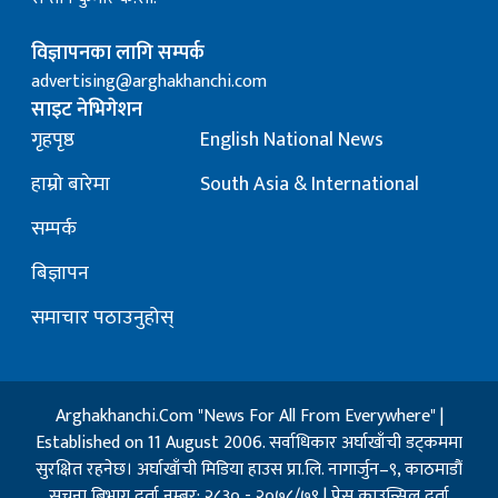
विज्ञापनका लागि सम्पर्क
advertising@arghakhanchi.com
साइट नेभिगेशन
गृहपृष्ठ
English National News
हाम्रो बारेमा
South Asia & International
सम्पर्क
बिज्ञापन
समाचार पठाउनुहोस्
Arghakhanchi.Com "News For All From Everywhere" |
Established on 11 August 2006. सर्वाधिकार अर्घाखाँची डट्कममा
सुरक्षित रहनेछ। अर्घाखाँची मिडिया हाउस प्रा.लि. नागार्जुन–९, काठमाडौं
सुचना बिभाग दर्ता नम्बर: २८३० - २०७८/७९ | प्रेस काउन्सिल दर्ता