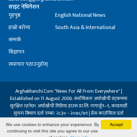
साइट नेभिगेशन
गृहपृष्ठ
English National News
हाम्रो बारेमा
South Asia & International
सम्पर्क
बिज्ञापन
समाचार पठाउनुहोस्
Arghakhanchi.Com "News For All From Everywhere" |
Established on 11 August 2006. सर्वाधिकार अर्घाखाँची डट्कममा
सुरक्षित रहनेछ। अर्घाखाँची मिडिया हाउस प्रा.लि. नागार्जुन–९, काठमाडौं
सुचना बिभाग दर्ता नम्बर: २८३० - २०७८/७९ | प्रेस काउन्सिल दर्ता
नम्बर: १३२ / २०७३-०४-२१ | जिप्रका सि- नम्बर: ७, दर्ता नम्बर
We use cookies to enhance your experience. By
Accept
७-०६७-६८
continuing to visit this site you agree to our use
Powered By:
Best Nepal