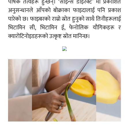
पोषक तत्वहरू हुन्छन्। ‘साइन्स डाइरेक्ट’ मा प्रकाशित
अनुसन्धानले आँपको बोक्राका फाइदालाई पनि प्रकाश
पारेको छ। फाइबरको राम्रो स्रोत हुनुको साथै तिनीहरूलाई
भिटामिन सी, भिटामिन ई, फेनोलिक यौगिकहरू र
क्यारोटिनोइडहरूको उत्कृष्ट स्रोत मानिन्छ।