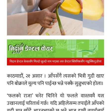
क
ish News
काठमाडौं, २१ असार ।
आँपसँगै त्यसको भित्री गुदी खाए
पनि बोक्राले मूल्य पनि पाईन्छ भन्ने पक्कै सुन्नुभएको होला।
‘फलको राजा’ भनेर चिनिने यो फलले वास्तवमै यस
उखानलाई चरितार्थ गर्छ। यदि अहिलेसम्म तपाईंले आँपको
गुदी मात्र खाँदै आउनुभएको छ भने आज हामी तपाईंलाई