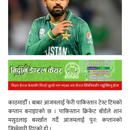
क
ish News
काठमाडौँ ।
बाबर आजमलाई फेरी पाकिस्तान टेस्ट टिमको
कप्तान बनाइएको छ । पाकिस्तान क्रिकेट बोर्डले शान
मसुदलाइ बर्स्खात गर्दै आजमलाई पुन: कप्तानको
जिम्मेवारी दिएको हो ।