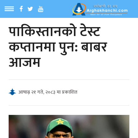
पाकिस्तानको टेस्ट
ठ
MENU
कप्तानमा पुन: बाबर
बारेमा
आजम
ा समाचार
रिय समाचार
आषाढ़ २१ गते, २०८३ मा प्रकाशित
का समाचार
 समाचार
्य