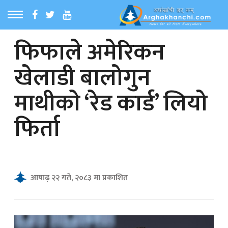
फिफाले अमेरिकन
ठ
MENU
खेलाडी बालोगुन
बारेमा
माथीकाे ‘रेड कार्ड’ लियो
ा समाचार
फिर्ता
रिय समाचार
का समाचार
आषाढ़ २२ गते, २०८३ मा प्रकाशित
 समाचार
्य