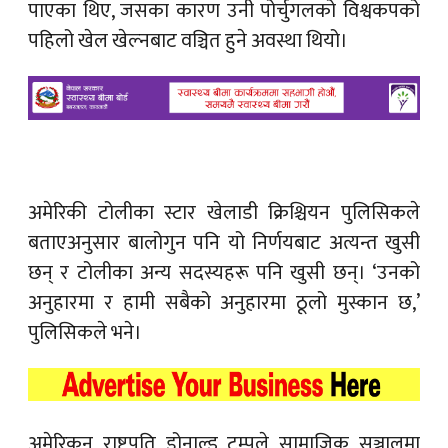
पाएका थिए, जसका कारण उनी पोर्चुगलको विश्वकपको
पहिलो खेल खेल्नबाट वञ्चित हुने अवस्था थियो।
अमेरिकी टोलीका स्टार खेलाडी क्रिश्चियन पुलिसिकले
बताएअनुसार बालोगुन पनि यो निर्णयबाट अत्यन्त खुसी
छन् र टोलीका अन्य सदस्यहरू पनि खुसी छन्। ‘उनको
अनुहारमा र हामी सबैको अनुहारमा ठूलो मुस्कान छ,’
पुलिसिकले भने।
अमेरिकन राष्ट्रपति डोनाल्ड ट्रम्पले सामाजिक सञ्जालमा