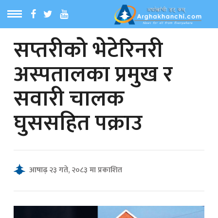
सप्तरीको भेटेरिनरी
ठ
MENU
अस्पतालका प्रमुख र
बारेमा
सवारी चालक
ा समाचार
घुससहित पक्राउ
रिय समाचार
का समाचार
आषाढ़ २३ गते, २०८३ मा प्रकाशित
 समाचार
्य