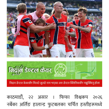
क
ish News
काठमाडाैं, २२ असार ।
फिफा विश्वकप २०२६
नर्बेका अर्लिङ हालान्ड फुटबलका चर्चित हस्तीहरूमध्ये