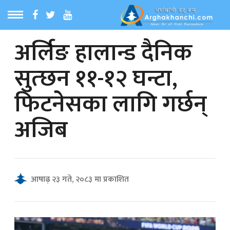
अर्लिङ हालान्ड दैनिक
ठ
MENU
सुत्छन ११-१२ घन्टा,
बारेमा
फिटनेसका लागि गर्छन्
ा समाचार
अजिब
रिय समाचार
का समाचार
आषाढ़ २३ गते, २०८३ मा प्रकाशित
 समाचार
्य