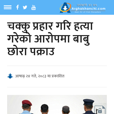
चक्कु प्रहार गरि हत्या
ठ
MENU
गरेको आरोपमा बाबु
बारेमा
छोरा पक्राउ
ा समाचार
रिय समाचार
आषाढ़ २४ गते, २०८३ मा प्रकाशित
का समाचार
 समाचार
्य