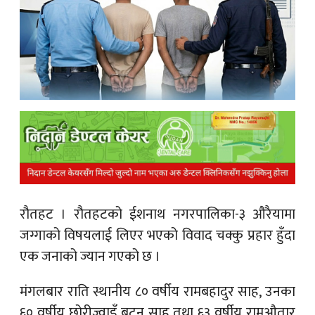
क
ish News
रौतहट । रौतहटको ईशनाथ नगरपालिका-३ औरैयामा
जग्गाको विषयलाई लिएर भएको विवाद चक्कु प्रहार हुँदा
एक जनाको ज्यान गएको छ ।
मंगलबार राति स्थानीय ८० वर्षीय रामबहादुर साह, उनका
६० वर्षीय छोरीज्वाइँ बुटन साह तथा ६३ वर्षीय रामऔतार