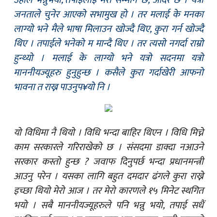
उहाँले भन्नुभयो,‘तपाईलाई मेरो सम्मान छ, आदर छ । यत्रो
जनताले चुनेर आएको सभामुख हो । तर मलाई के मनका
लाग्यो भने मैले भाषा मिलाउन खोज्दै थिए, कुरा गर्न खोज्दै
थिए । तपाईले भनेको म मान्दै थिए । तर त्यसो नगर्दा राम्रो
हुन्थ्यो । मलाई के लाग्यो भने यत्रो सदनमा यत्रो
माननीयज्यूहरु हुनुहुन्छ । कसैले कुरा गर्दाखेरी आफनो
भावना त राख्न पाउनुप¥यो नि ।
यो विधिमा नै थियो । विधि भन्दा बाहिर थिएन । विधि मिच्ने
काम सरकारले गरिराखेको छ । संसदमा डाक्दा नआउने
सरकार कस्तो हुन्छ ? जवाफ दिनुपर्छ भन्दा प्रधानमन्त्री
आउनु परेन । यसका लागि बहुत दमदार ढंगले कुरा राख्ने
इच्छा थियो मेरो आज । तर मेरो कारणले १५ मिनेट स्थगित
भयो । सबै माननीयज्यूहरुले पनि भन्नु भयो, तपाई सधैं