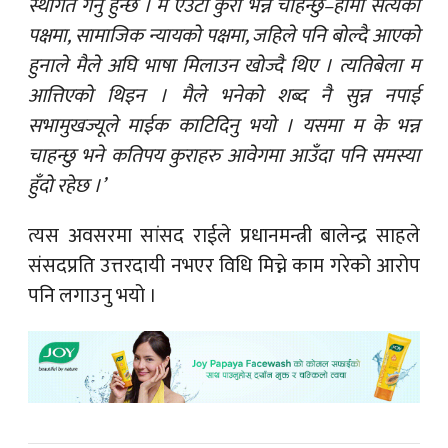
स्थगित गर्नु हुन्छ । म एउटा कुरा भन्न चाहन्छु–हामी सत्यको
पक्षमा, सामाजिक न्यायको पक्षमा, जहिले पनि बोल्दै आएको
हुनाले मैले अघि भाषा मिलाउन खोज्दै थिए । त्यतिबेला म
आत्तिएको थिइन । मैले भनेको शब्द नै सुन्न नपाई
सभामुखज्यूले माईक काटिदिनु भयो । यसमा म के भन्न
चाहन्छु भने कतिपय कुराहरु आवेगमा आउँदा पनि समस्या
हुँदो रहेछ ।’
त्यस अवसरमा सांसद राईले प्रधानमन्त्री बालेन्द्र साहले
संसदप्रति उत्तरदायी नभएर विधि मिच्ने काम गरेको आरोप
पनि लगाउनु भयो ।