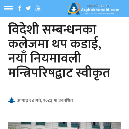
विदेशी सम्बन्धनका
ठ
MENU
कलेजमा थप कडाई,
बारेमा
नयाँ नियमावली
ा समाचार
मन्त्रिपरिषद्बाट स्वीकृत
रिय समाचार
का समाचार
आषाढ़ २४ गते, २०८३ मा प्रकाशित
 समाचार
्य