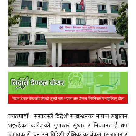
क
ish News
काठमाडौँ ।
सरकारले विदेशी सम्बन्धनका नाममा सञ्चालन
भइरहेका कलेजको गुणस्तर सुधार र नियमनलाई थप
प्रभावकारी बनाउन विदेशी शैक्षिक कार्यक्रम (सञ्चालन र