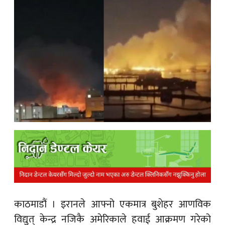
क
ish News
काठमाडौं ।
इरानले आफ्नो एकमात्र बुशेहर आणविक
विद्युत् केन्द्र नजिकै अमेरिकाले हवाई आक्रमण गरेको