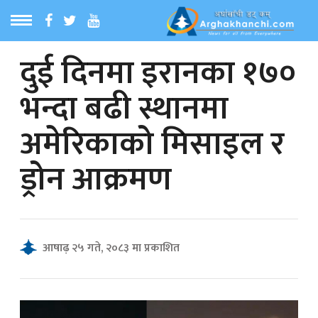
दुई दिनमा इरानका १७०
ठ
MENU
भन्दा बढी स्थानमा
बारेमा
अमेरिकाको मिसाइल र
ा समाचार
ड्रोन आक्रमण
रिय समाचार
का समाचार
आषाढ़ २५ गते, २०८३ मा प्रकाशित
 समाचार
्य