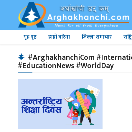
गृह पृष्ठ
हाम्रो बारेमा
जिल्ला समाचार
राष्
#ArghakhanchiCom #Internatio
#EducationNews #WorldDay