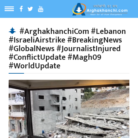
ठ
MENU
#ArghakhanchiCom #Lebanon
#IsraeliAirstrike #BreakingNews
बारेमा
#GlobalNews #JournalistInjured
#ConflictUpdate #Magh09
ा समाचार
#WorldUpdate
रिय समाचार
का समाचार
 समाचार
्य