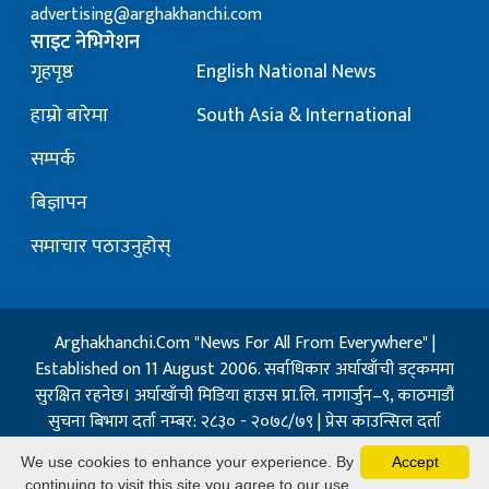
advertising@arghakhanchi.com
साइट नेभिगेशन
गृहपृष्ठ
English National News
हाम्रो बारेमा
South Asia & International
सम्पर्क
बिज्ञापन
समाचार पठाउनुहोस्
Arghakhanchi.Com "News For All From Everywhere" |
Established on 11 August 2006. सर्वाधिकार अर्घाखाँची डट्कममा
सुरक्षित रहनेछ। अर्घाखाँची मिडिया हाउस प्रा.लि. नागार्जुन–९, काठमाडौं
सुचना बिभाग दर्ता नम्बर: २८३० - २०७८/७९ | प्रेस काउन्सिल दर्ता
नम्बर: १३२ / २०७३-०४-२१ | जिप्रका सि- नम्बर: ७, दर्ता नम्बर
We use cookies to enhance your experience. By
Accept
७-०६७-६८
continuing to visit this site you agree to our use