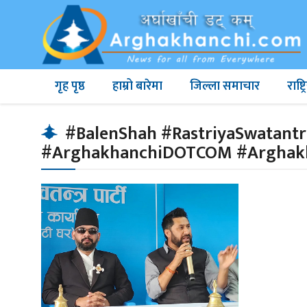
गृह पृष्ठ
हाम्रो बारेमा
जिल्ला समाचार
राष्
#BalenShah #RastriyaSwatant
#ArghakhanchiDOTCOM #Argha