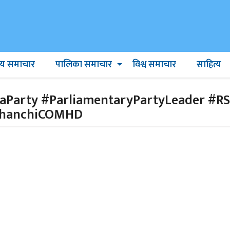
ट्रिय समाचार
पालिका समाचार
विश्व समाचार
साहित्य
raParty #ParliamentaryPartyLeader #
khanchiCOMHD