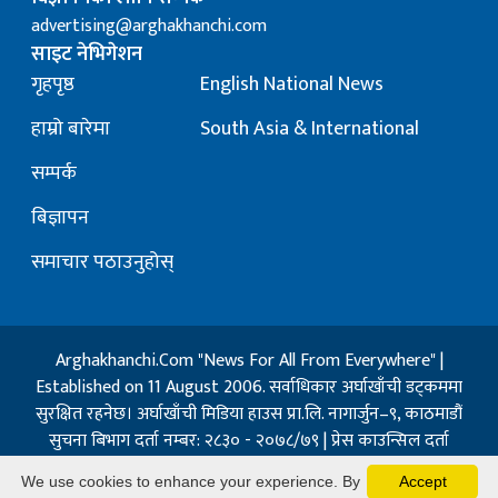
advertising@arghakhanchi.com
साइट नेभिगेशन
गृहपृष्ठ
English National News
हाम्रो बारेमा
South Asia & International
सम्पर्क
बिज्ञापन
समाचार पठाउनुहोस्
Arghakhanchi.Com "News For All From Everywhere" |
Established on 11 August 2006. सर्वाधिकार अर्घाखाँची डट्कममा
सुरक्षित रहनेछ। अर्घाखाँची मिडिया हाउस प्रा.लि. नागार्जुन–९, काठमाडौं
सुचना बिभाग दर्ता नम्बर: २८३० - २०७८/७९ | प्रेस काउन्सिल दर्ता
नम्बर: १३२ / २०७३-०४-२१ | जिप्रका सि- नम्बर: ७, दर्ता नम्बर
We use cookies to enhance your experience. By
Accept
७-०६७-६८