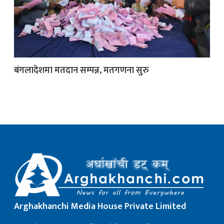
क
बंगलादेशमा मतदान सम्पन्न, मतगणना सुरु
ish News
Arghakhanchi Media House Private Limited