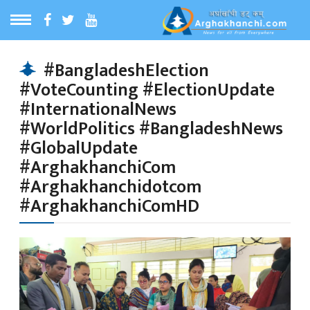
ठ
MENU
#BangladeshElection
#VoteCounting #ElectionUpdate
बारेमा
#InternationalNews
#WorldPolitics #BangladeshNews
ा समाचार
#GlobalUpdate
#ArghakhanchiCom
#Arghakhanchidotcom
रिय समाचार
#ArghakhanchiComHD
का समाचार
 समाचार
्य