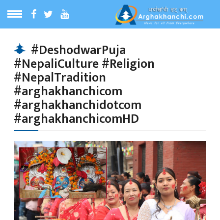
ठ
MENU
#DeshodwarPuja
#NepaliCulture #Religion
बारेमा
#NepalTradition
#arghakhanchicom
ा समाचार
#arghakhanchidotcom
#arghakhanchicomHD
रिय समाचार
का समाचार
 समाचार
्य