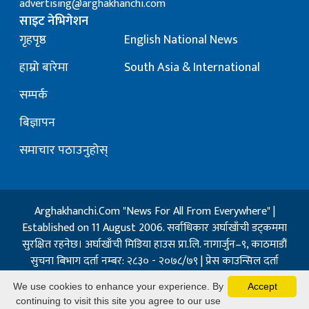
advertising@arghakhanchi.com
साइट नेभिगेशन
गृहपृष्ठ
English National News
हाम्रो बारेमा
South Asia & International
सम्पर्क
बिज्ञापन
समाचार पठाउनुहोस्
Arghakhanchi.Com "News For All From Everywhere" |
Established on 11 August 2006. सर्वाधिकार अर्घाखाँची डट्कममा
सुरक्षित रहनेछ। अर्घाखाँची मिडिया हाउस प्रा.लि. नागार्जुन–९, काठमाडौं
सुचना बिभाग दर्ता नम्बर: २८३० - २०७८/७९ | प्रेस काउन्सिल दर्ता
नम्बर: १३२ / २०७३-०४-२१ | जिप्रका सि- नम्बर: ७, दर्ता नम्बर
We use cookies to enhance your experience. By
Accept
७-०६७-६८
continuing to visit this site you agree to our use