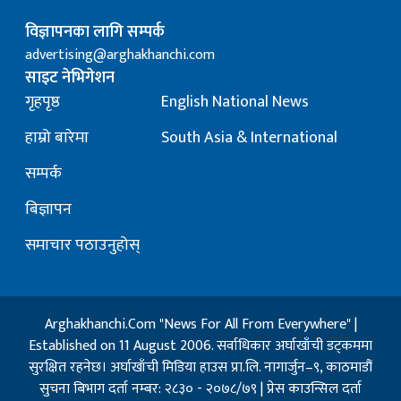
विज्ञापनका लागि सम्पर्क
advertising@arghakhanchi.com
साइट नेभिगेशन
गृहपृष्ठ
English National News
हाम्रो बारेमा
South Asia & International
सम्पर्क
बिज्ञापन
समाचार पठाउनुहोस्
Arghakhanchi.Com "News For All From Everywhere" |
Established on 11 August 2006. सर्वाधिकार अर्घाखाँची डट्कममा
सुरक्षित रहनेछ। अर्घाखाँची मिडिया हाउस प्रा.लि. नागार्जुन–९, काठमाडौं
सुचना बिभाग दर्ता नम्बर: २८३० - २०७८/७९ | प्रेस काउन्सिल दर्ता