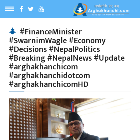
ठ
MENU
#FinanceMinister
#SwarnimWagle #Economy
बारेमा
#Decisions #NepalPolitics
#Breaking #NepalNews #Update
ा समाचार
#arghakhanchicom
#arghakhanchidotcom
#arghakhanchicomHD
रिय समाचार
का समाचार
 समाचार
्य