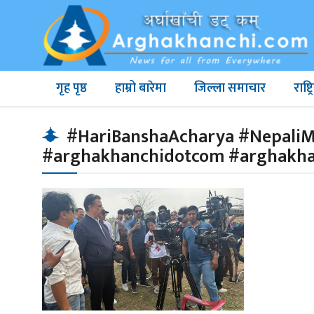
गृह पृष्ठ
हाम्रो बारेमा
जिल्ला समाचार
राष्
#HariBanshaAcharya #NepaliM
#arghakhanchidotcom #arghakh