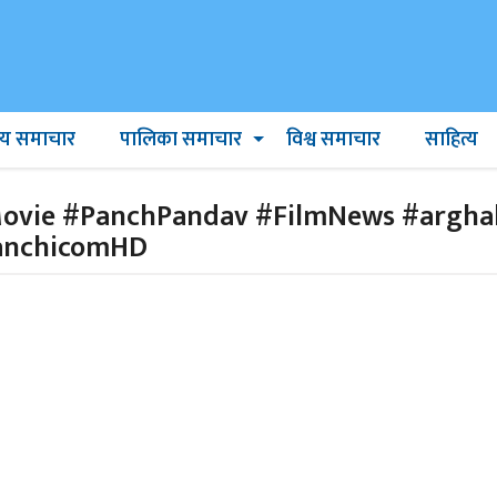
ट्रिय समाचार
पालिका समाचार
विश्व समाचार
साहित्य
ovie #PanchPandav #FilmNews #argh
anchicomHD