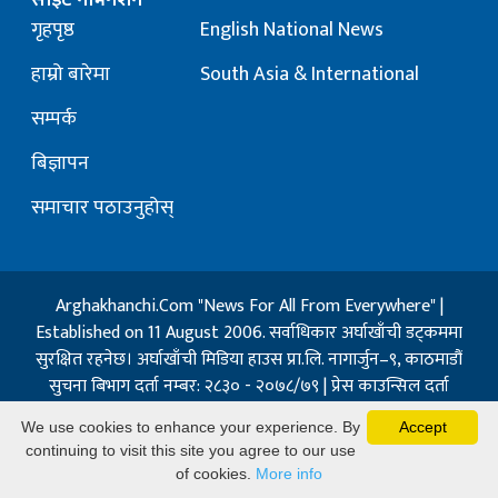
साइट नेभिगेशन
गृहपृष्ठ
English National News
हाम्रो बारेमा
South Asia & International
सम्पर्क
बिज्ञापन
समाचार पठाउनुहोस्
Arghakhanchi.Com "News For All From Everywhere" |
Established on 11 August 2006. सर्वाधिकार अर्घाखाँची डट्कममा
सुरक्षित रहनेछ। अर्घाखाँची मिडिया हाउस प्रा.लि. नागार्जुन–९, काठमाडौं
सुचना बिभाग दर्ता नम्बर: २८३० - २०७८/७९ | प्रेस काउन्सिल दर्ता
नम्बर: १३२ / २०७३-०४-२१ | जिप्रका सि- नम्बर: ७, दर्ता नम्बर
We use cookies to enhance your experience. By
Accept
७-०६७-६८
continuing to visit this site you agree to our use
Powered By:
Best Nepal
of cookies.
More info