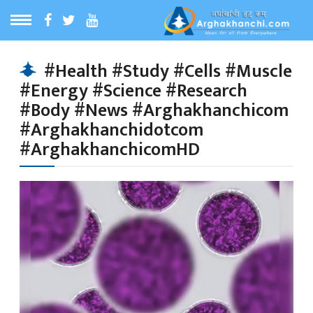
ठ
MENU
#Health #Study #Cells #Muscle
#Energy #Science #Research
बारेमा
#Body #News #Arghakhanchicom
#Arghakhanchidotcom
ा समाचार
#ArghakhanchicomHD
रिय समाचार
का समाचार
 समाचार
्य