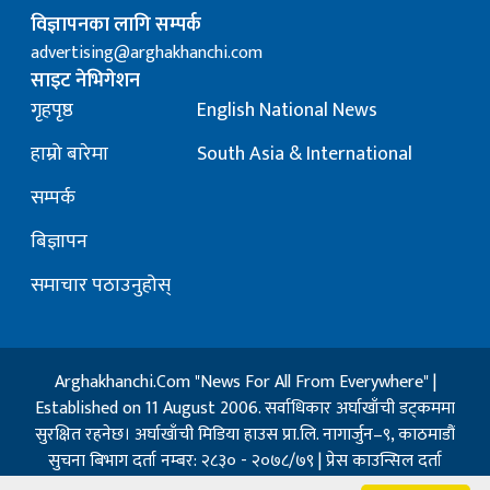
विज्ञापनका लागि सम्पर्क
advertising@arghakhanchi.com
साइट नेभिगेशन
गृहपृष्ठ
English National News
हाम्रो बारेमा
South Asia & International
सम्पर्क
बिज्ञापन
समाचार पठाउनुहोस्
Arghakhanchi.Com "News For All From Everywhere" |
Established on 11 August 2006. सर्वाधिकार अर्घाखाँची डट्कममा
सुरक्षित रहनेछ। अर्घाखाँची मिडिया हाउस प्रा.लि. नागार्जुन–९, काठमाडौं
सुचना बिभाग दर्ता नम्बर: २८३० - २०७८/७९ | प्रेस काउन्सिल दर्ता
नम्बर: १३२ / २०७३-०४-२१ | जिप्रका सि- नम्बर: ७, दर्ता नम्बर