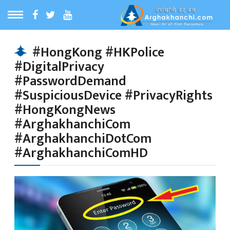
ठ
MENU
#HongKong #HKPolice
#DigitalPrivacy
बारेमा
#PasswordDemand
#SuspiciousDevice #PrivacyRights
ा समाचार
#HongKongNews
#ArghakhanchiCom
#ArghakhanchiDotCom
रिय समाचार
#ArghakhanchiComHD
का समाचार
 समाचार
्य