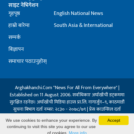
साइट नेभिगेशन
गृहपृष्ठ
English National News
हाम्रो बारेमा
South Asia & International
सम्पर्क
बिज्ञापन
समाचार पठाउनुहोस्
Arghakhanchi.Com "News For All From Everywhere" |
Established on 11 August 2006. सर्वाधिकार अर्घाखाँची डट्कममा
सुरक्षित रहनेछ। अर्घाखाँची मिडिया हाउस प्रा.लि. नागार्जुन–९, काठमाडौं
सुचना बिभाग दर्ता नम्बर: २८३० - २०७८/७९ | प्रेस काउन्सिल दर्ता
नम्बर: १३२ / २०७३-०४-२१ | जिप्रका सि- नम्बर: ७, दर्ता नम्बर
We use cookies to enhance your experience. By
Accept
७-०६७-६८
continuing to visit this site you agree to our use
Powered By:
Best Nepal
of cookies.
More info