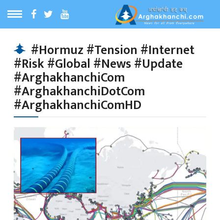
ठ
MENU
#Hormuz #Tension #Internet
#Risk #Global #News #Update
बारेमा
#ArghakhanchiCom
#ArghakhanchiDotCom
ा समाचार
#ArghakhanchiComHD
रिय समाचार
का समाचार
 समाचार
्य