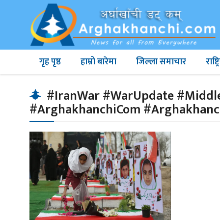
गृह पृष्ठ
हाम्रो बारेमा
जिल्ला समाचार
राष्
#IranWar #WarUpdate #MiddleE
#ArghakhanchiCom #Arghakhan