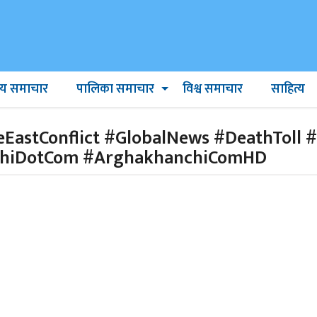
ट्रिय समाचार
पालिका समाचार
विश्व समाचार
साहित्य
astConflict #GlobalNews #DeathToll #I
chiDotCom #ArghakhanchiComHD