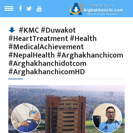
ठ
MENU
#KMC #Duwakot
#HeartTreatment #Health
बारेमा
#MedicalAchievement
#NepalHealth #Arghakhanchicom
ा समाचार
#Arghakhanchidotcom
#ArghakhanchicomHD
रिय समाचार
का समाचार
 समाचार
्य