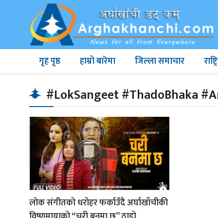
गृह पृष्ठ
हाम्रो बारेमा
जिल्ला समाचार
राष्
#LokSangeet #ThadoBhaka #A
लोक संगीतको धरोहर फर्काउँदै अर्घाखाँचीकी
विष्णुमायाको “चरी बनमा छ” ठाडो