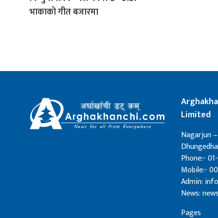
भाकाको गीत बजारमा
Arghakha
Limited
Nagarjun –
Dhungedhar
Phone:- 01-
Mobile:- 0
Admin: in
News: new
Pages