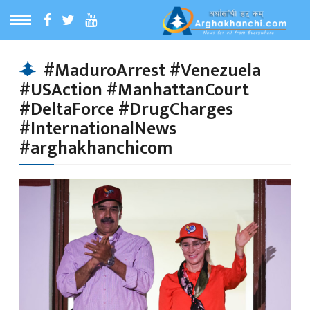
ठ
MENU
#MaduroArrest #Venezuela
#USAction #ManhattanCourt
बारेमा
#DeltaForce #DrugCharges
#InternationalNews
ा समाचार
#arghakhanchicom
रिय समाचार
का समाचार
 समाचार
्य