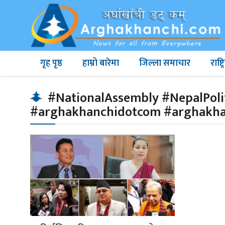
गृह पृष्ठ
हाम्रो बारेमा
जिल्ला समाचार
राष्
#NationalAssembly #NepalPoli
#arghakhanchidotcom #arghakh