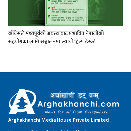
क
काँग्रेसले मध्यपूर्वको अवस्थाबाट प्रभावित नेपालीको
सहयोगका लागि सञ्चालनमा ल्यायो ‘हेल्प डेस्क’
ish News
Arghakhanchi Media House Private Limited