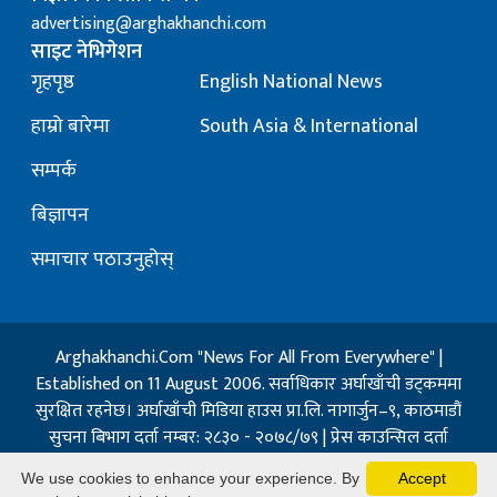
advertising@arghakhanchi.com
साइट नेभिगेशन
गृहपृष्ठ
English National News
हाम्रो बारेमा
South Asia & International
सम्पर्क
बिज्ञापन
समाचार पठाउनुहोस्
Arghakhanchi.Com "News For All From Everywhere" |
Established on 11 August 2006. सर्वाधिकार अर्घाखाँची डट्कममा
सुरक्षित रहनेछ। अर्घाखाँची मिडिया हाउस प्रा.लि. नागार्जुन–९, काठमाडौं
सुचना बिभाग दर्ता नम्बर: २८३० - २०७८/७९ | प्रेस काउन्सिल दर्ता
नम्बर: १३२ / २०७३-०४-२१ | जिप्रका सि- नम्बर: ७, दर्ता नम्बर
We use cookies to enhance your experience. By
Accept
७-०६७-६८