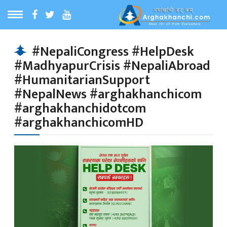
ठ
MENU
#NepaliCongress #HelpDesk
#MadhyapurCrisis #NepaliAbroad
बारेमा
#HumanitarianSupport
#NepalNews #arghakhanchicom
ा समाचार
#arghakhanchidotcom
#arghakhanchicomHD
रिय समाचार
का समाचार
 समाचार
्य