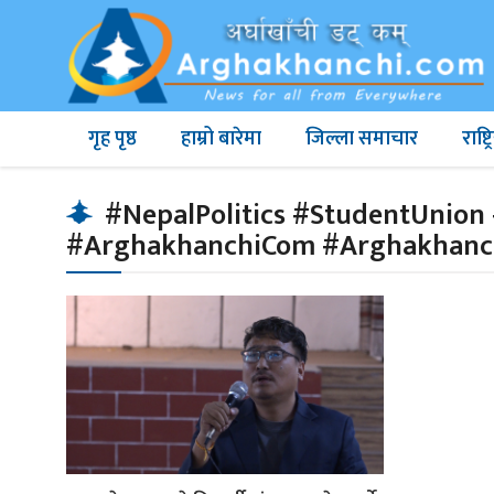
गृह पृष्ठ
हाम्रो बारेमा
जिल्ला समाचार
राष्
#NepalPolitics #StudentUnion 
#ArghakhanchiCom #Arghakhan