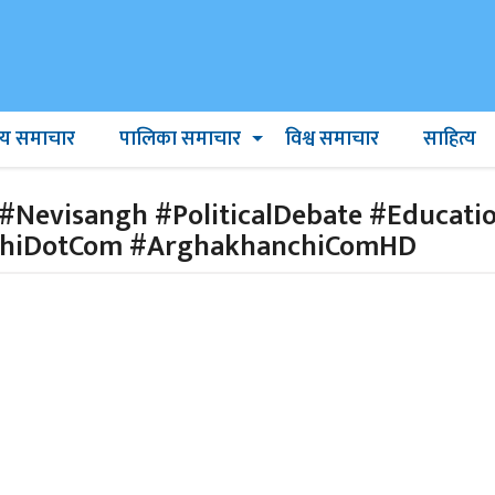
ट्रिय समाचार
पालिका समाचार
विश्व समाचार
साहित्य
#Nevisangh #PoliticalDebate #Educati
chiDotCom #ArghakhanchiComHD