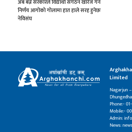
अब बन्ने सरकारले विद्यार्थी संगठन खारेज गर्ने
निर्णय आगोको गोलामा हात हाले सरह हुनेछः
नेविसंघ
Arghakha
Limited
Nagarjun –
Dhungedhar
Phone:- 01-
Mobile:- 0
Admin: in
News: new