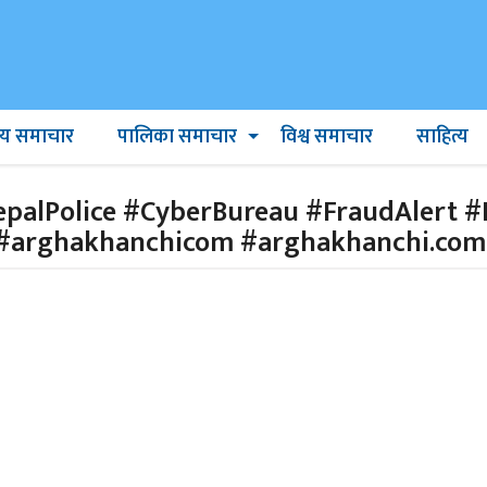
ट्रिय समाचार
पालिका समाचार
विश्व समाचार
साहित्य
palPolice #CyberBureau #FraudAlert 
#arghakhanchicom #arghakhanchi.com