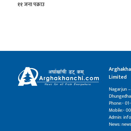
११ जना पक्राउ
Arghakha
Limited
Nagarjun –
Dhungedhar
Phone:- 01-
Mobile:- 0
Admin: in
News: new