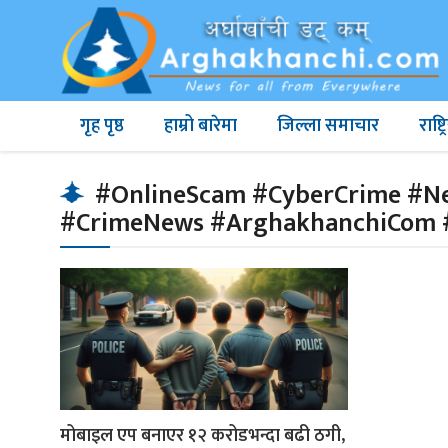
गृह पृष्ठ
हाम्रो बारेमा
जिल्ला समाचार
राष्
#OnlineScam #CyberCrime #Ne
#CrimeNews #ArghakhanchiCom 
मोबाइल एप बनाएर १२ करोडभन्दा बढी ठगी,