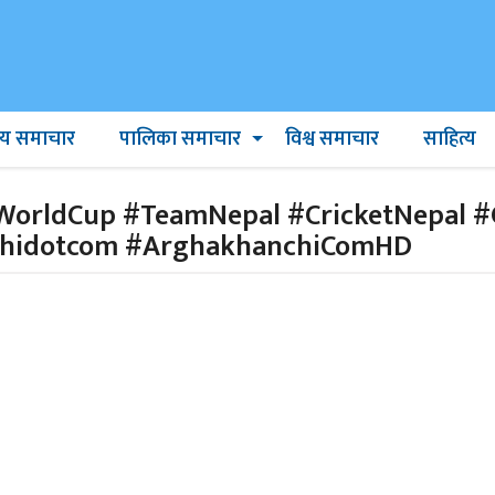
ट्रिय समाचार
पालिका समाचार
विश्व समाचार
साहित्य
WorldCup #TeamNepal #CricketNepal 
hidotcom #ArghakhanchiComHD